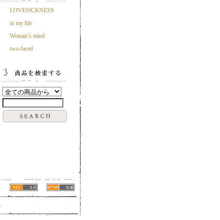
LOVESICKNESS
in my life
Woman’s mind
two-faced
.